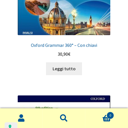
Oxford Grammar 360° – Con chiavi
30,90
€
Leggi tutto
0
Cerca:
Cerca