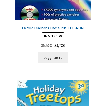
Oxford Learner’s Thesaurus + CD-ROM
IN OFFERTA!
Il
Il
35,50
€
33,73
€
prezzo
prezzo
originale
attuale
Leggi tutto
era:
è:
35,50€.
33,73€.