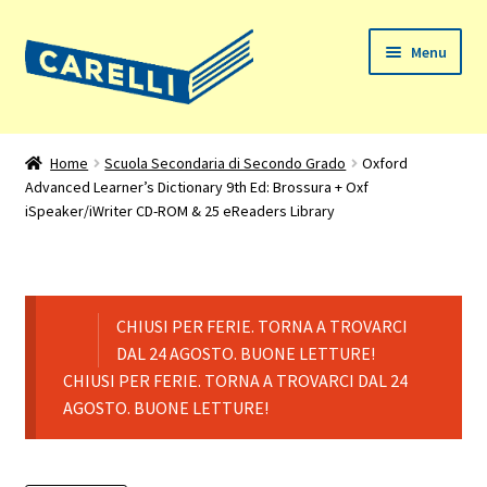
Vai
Vai
Menu
alla
al
navigazione
contenuto
Home
Home
Scuola Secondaria di Secondo Grado
Oxford
Advanced Learner’s Dictionary 9th Ed: Brossura + Oxf
Chi siamo
iSpeaker/iWriter CD-ROM & 25 eReaders Library
Espandi
Prodotti
il
menu
Il mio account
child
CHIUSI PER FERIE. TORNA A TROVARCI
DAL 24 AGOSTO. BUONE LETTURE!
Assistenza
CHIUSI PER FERIE. TORNA A TROVARCI DAL 24
AGOSTO. BUONE LETTURE!