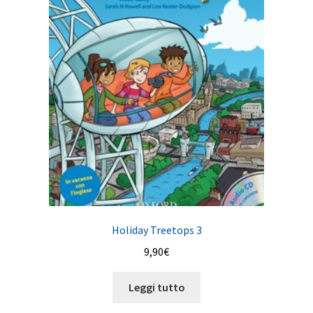
Holiday Treetops 3
9,90
€
Leggi tutto