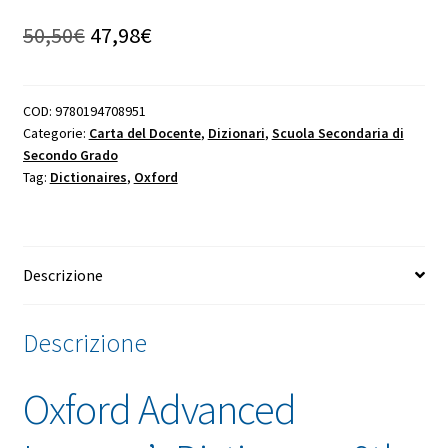
Il
Il
50,50
€
47,98
€
prezzo
prezzo
originale
attuale
COD:
9780194708951
Categorie:
Carta del Docente
,
Dizionari
,
Scuola Secondaria di
era:
è:
Secondo Grado
50,50€.
47,98€.
Tag:
Dictionaires
,
Oxford
Descrizione
Descrizione
Oxford Advanced