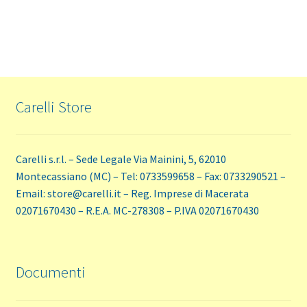
36,10€.
34,30€.
Carelli Store
Carelli s.r.l. – Sede Legale Via Mainini, 5, 62010
Montecassiano (MC) – Tel: 0733599658 – Fax: 0733290521 –
Email: store@carelli.it – Reg. Imprese di Macerata
02071670430 – R.E.A. MC-278308 – P.IVA 02071670430
Documenti