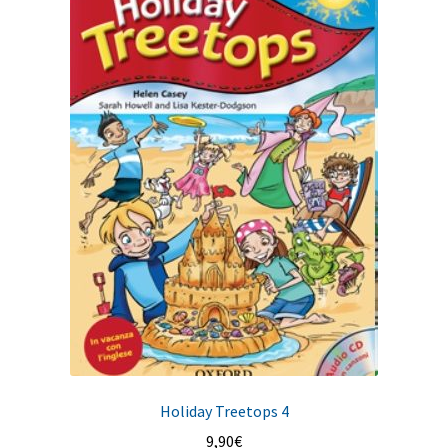
Holiday Treetops 4
9,90
€