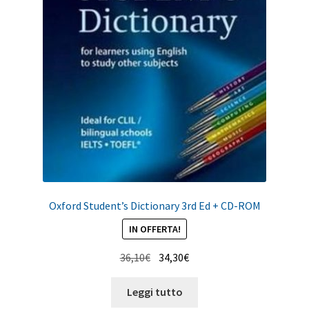
Oxford Student’s Dictionary 3rd Ed + CD-ROM
IN OFFERTA!
Il
Il
36,10
€
34,30
€
prezzo
prezzo
originale
attuale
Leggi tutto
era:
è: