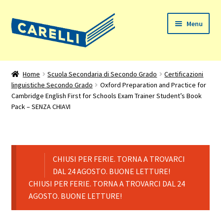
Vai
Vai
Menu
alla
al
navigazione
contenuto
Home
Home
Scuola Secondaria di Secondo Grado
Certificazioni
linguistiche Secondo Grado
Oxford Preparation and Practice for
Chi siamo
Cambridge English First for Schools Exam Trainer Student’s Book
Pack – SENZA CHIAVI
Espandi
Prodotti
il
menu
Il mio account
child
CHIUSI PER FERIE. TORNA A TROVARCI
Assistenza
DAL 24 AGOSTO. BUONE LETTURE!
CHIUSI PER FERIE. TORNA A TROVARCI DAL 24
AGOSTO. BUONE LETTURE!