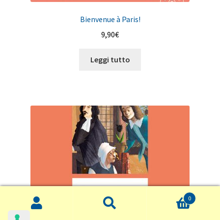
Bienvenue à Paris!
9,90
€
Leggi tutto
0
Cerca:
Cerca