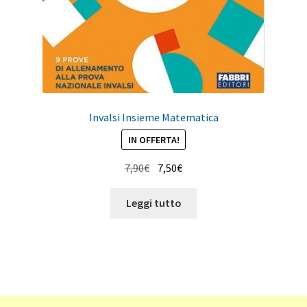
Invalsi Insieme Matematica
IN OFFERTA!
Il
Il
7,90
€
7,50
€
prezzo
prezzo
originale
attuale
Leggi tutto
era:
è:
7,90€.
7,50€.