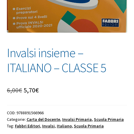
Invalsi insieme –
ITALIANO – CLASSE 5
Il
Il
6,00
€
5,70
€
prezzo
prezzo
originale
attuale
COD:
9788891566966
Categorie:
Carta del Docente
,
Invalsi Primaria
,
Scuola Primaria
era:
è:
Tag:
Fabbri Editori
,
Invalsi
,
Italiano
,
Scuola Primaria
6,00€.
5,70€.