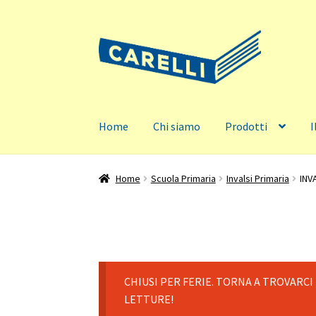
Vai
Vai
alla
al
navigazione
contenuto
Home
Chi siamo
Prodotti
I
Home
Scuola Primaria
Invalsi Primaria
INV
CHIUSI PER FERIE. TORNA A TROVARCI
LETTURE!