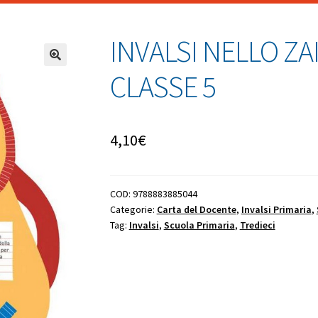
INVALSI NELLO Z
CLASSE 5
4,10
€
COD:
9788883885044
Categorie:
Carta del Docente
,
Invalsi Primaria
,
Tag:
Invalsi
,
Scuola Primaria
,
Tredieci