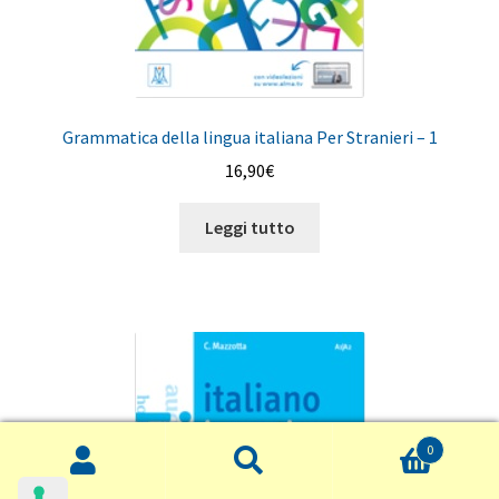
Grammatica della lingua italiana Per Stranieri – 1
16,90
€
Leggi tutto
0
Cerca:
Cerca