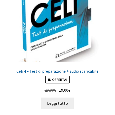
Celi 4 – Test di preparazione + audio scaricabile
IN OFFERTA!
Il
Il
20,00
€
19,00
€
prezzo
prezzo
originale
attuale
Leggi tutto
era:
è: