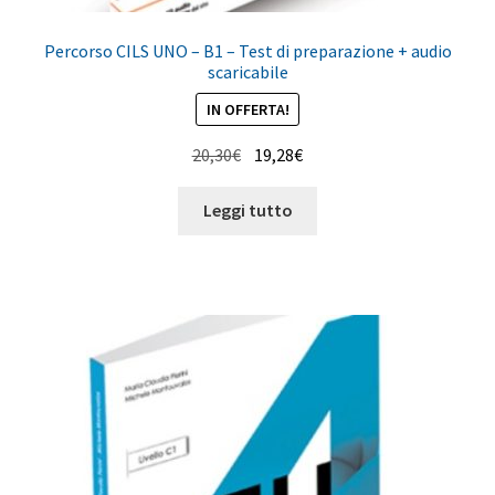
Percorso CILS UNO – B1 – Test di preparazione + audio
scaricabile
IN OFFERTA!
Il
Il
20,30
€
19,28
€
prezzo
prezzo
originale
attuale
Leggi tutto
era:
è:
20,30€.
19,28€.