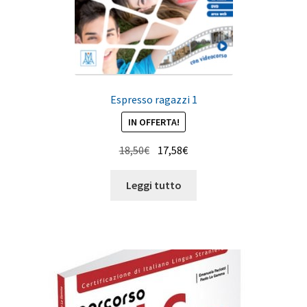
Espresso ragazzi 1
IN OFFERTA!
Il
Il
18,50
€
17,58
€
prezzo
prezzo
originale
attuale
Leggi tutto
era:
è:
18,50€.
17,58€.