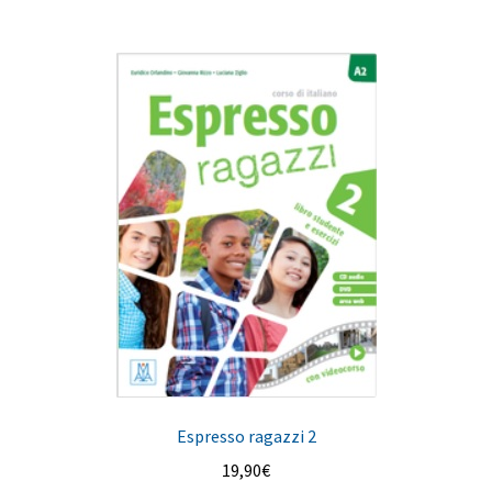
20,00€.
19,00€.
Espresso ragazzi 2
19,90
€