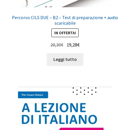
Percorso CILS DUE – B2 – Test di preparazione + audio
scaricabile
IN OFFERTA!
Il
Il
20,30
€
19,28
€
prezzo
prezzo
originale
attuale
Leggi tutto
era:
è:
20,30€.
19,28€.