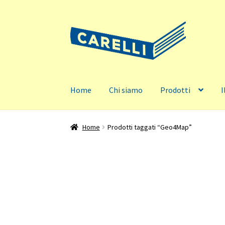
Vai
Vai
alla
al
navigazione
contenuto
Home
Chi siamo
Prodotti
I
Home
Prodotti taggati “Geo4Map”