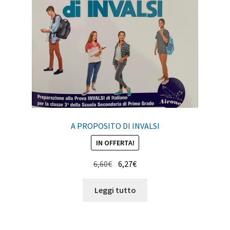
A PROPOSITO DI INVALSI
IN OFFERTA!
Il
Il
6,60
€
6,27
€
prezzo
prezzo
originale
attuale
Leggi tutto
era:
è:
6,60€.
6,27€.