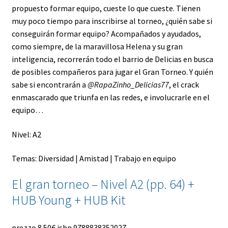
propuesto formar equipo, cueste lo que cueste. Tienen
muy poco tiempo para inscribirse al torneo, ¿quién sabe si
conseguirán formar equipo? Acompañados y ayudados,
como siempre, de la maravillosa Helena y su gran
inteligencia, recorrerán todo el barrio de Delicias en busca
de posibles compañeros para jugar el Gran Torneo. Y quién
sabe si encontrarán a
@RapaZinho_Delicias77
, el crack
enmascarado que triunfa en las redes, e involucrarle en el
equipo…
Nivel: A2
Temas: Diversidad | Amistad | Trabajo en equipo
El gran torneo – Nivel A2 (pp. 64) +
HUB Young + HUB Kit
prezzo
8.50€
isbn
9788838352027