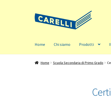
Vai
Vai
alla
al
navigazione
contenuto
Home
Chi siamo
Prodotti
I
Home
Scuola Secondaria di Primo Grado
Ce
Cert