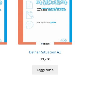
Delf en Situation A1
13,70
€
Leggi tutto