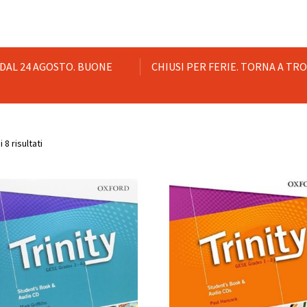
 DAL 24 AGOSTO. BUONE
CHIUSI PER FERIE. TORNA A TR
Popolarità
 8 risultati