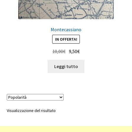
Montecassiano
IN OFFERTA!
Il
Il
10,00
€
9,50
€
prezzo
prezzo
originale
attuale
Leggi tutto
era:
è:
10,00€.
9,50€.
Visualizzazione del risultato